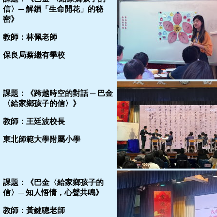
信〉─ 解鎖「生命開花」的秘
密》
教師：林佩老師
保良局蔡繼有學校
課題：《跨越時空的對話 ─ 巴金
〈給家鄉孩子的信〉》
教師：王廷波校長
東北師範大學附屬小學
課題：《巴金〈給家鄉孩子的
信〉─ 知人悟情，心聲共鳴》
教師：黃鍵聰老師