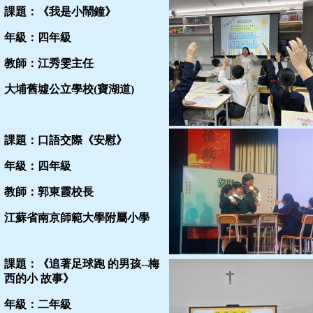
課題：《我是小鬧鐘》
年級：四年級
教師：江秀雯主任
大埔舊墟公立學校(寶湖道)
課題：口語交際《安慰》
年級：四年級
教師：郭東霞校長
江蘇省南京師範大學附屬小學
課題：《追著足球跑 的男孩--梅
西的小 故事》
年級：二年級