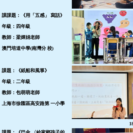
課課題：《用「五感」 寫話》
年級：四年級
教師：梁嬋娟老師
澳門培道中學(南灣分 校)
課題：《紙船和風箏》
年級：二年級
教師：包萌萌老師
上海市徐匯區高安路第 一小學
1
課題：《巴金 〈給家鄉孩子的