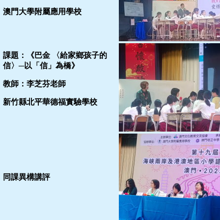
澳門大學附屬應用學校
課題：《巴金 〈給家鄉孩子的
信〉─以「信」為橋》
教師：李芝芬老師
新竹縣北平華德福實驗學校
同課異構講評