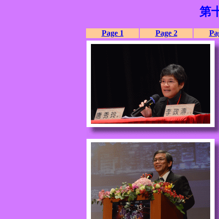
第
Page 1
Page 2
Pa