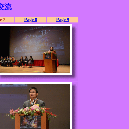
交流
e 7
Page 8
Page 9